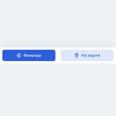
Фильтры
На карте
Репетиторам
Документация
Сотрудничество
Публичная оферта