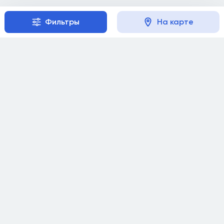
Фильтры
На карте
Репетиторам
Документация
Сотрудничество
Публичная оферта
Советы
Политика
конфиденциальности
Инструкция
Согласие на обработку
support@repet.uz
Отказ от
2024–2026
ответственности
ПИНФЛ: 31008761220075
Пользовательское
соглашение