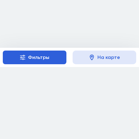
Фильтры
На карте
Репетиторам
Документация
Сотрудничество
Публичная оферта
Советы
Политика
конфиденциальности