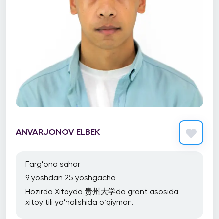
ANVARJONOV ELBEK
Fargʻona sahar
9 yoshdan 25 yoshgacha
Hozirda Xitoyda 贵州大学da grant asosida
xitoy tili yoʻnalishida oʻqiyman.