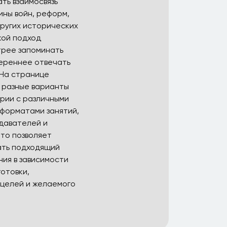
ть взаимосвязь
ины войн, реформ,
ругих исторических
кой подход
трее запоминать
ереннее отвечать
 На странице
 разные варианты
рии с различными
форматами занятий,
давателей и
то позволяет
ать подходящий
ия в зависимости
готовки,
 целей и желаемого