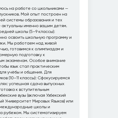
уюсь на работе со школьниками —
ыпускников. Мой опыт построен на
ей системы образования и тех
 актуальны именно вашим детям.
редней школы (5–9 классы):
нно освоить школьную программу и
мки. Мы работаем над живой
чью, готовимся к олимпиадам и
омерную подготовку к
ым экзаменам. Особое внимание
тобы язык стал практическим
для учёбы и общения. Для
ов (10–11 классы): Сфокусируемся
лях: успешная сдача выпускных
готовка к вступительным
збекские вузы (включая Узбекский
й Университет Мировых Языков) или
 международные школы и
за рубежом. Мы систематизируем