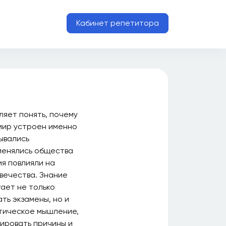
Кабинет репетитора
ляет понять, почему
мир устроен именно
дывались
менялись общества
ия повлияли на
вечества. Знание
ает не только
ть экзамены, но и
тическое мышление,
ировать причины и