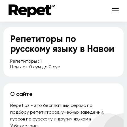
Фергана
Хива
Ходжейли
Репетиторы по
Чимбай
русскому языку в Навои
Чирчик
Репетиторы : 1
Шахризабс
Цены от 0 сум до 0 сум
Стаж
О сайте
Repet.uz - это бесплатный сервис по
подбору репетиторов, учебных заведений,
Все
курсов по русскому и другим языкам в
Без опыта
Узбекистане.