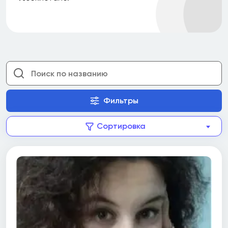
1-3 года
4-6 лет
7-10 лет
11-15 лет
16-20 лет
Фильтры
21-25 лет
26-30 лет
Сортировка
Больше 30+ лет
Возраст