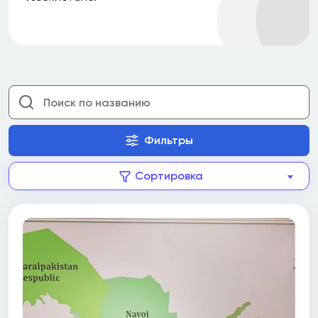
Все
Без опыта
1-3 года
4-6 лет
7-10 лет
Фильтры
11-15 лет
Сортировка
16-20 лет
21-25 лет
26-30 лет
Больше 30+ лет