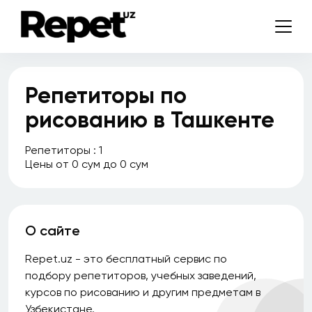
Термез
Турткуль
Ургенч
Фергана
Репетиторы по
Хива
рисованию в Ташкенте
Ходжейли
Репетиторы : 1
Цены от 0 сум до 0 сум
Чимбай
Чирчик
Шахризабс
О сайте
Repet.uz - это бесплатный сервис по
Стаж
подбору репетиторов, учебных заведений,
курсов по рисованию и другим предметам в
Узбекистане.