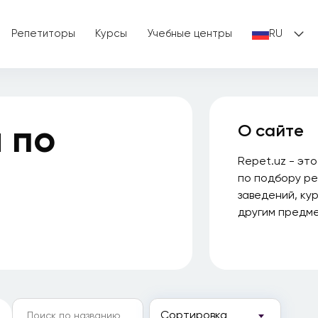
Репетиторы
Курсы
Учебные центры
RU
 по
О сайте
Repet.uz - эт
по подбору ре
заведений, ку
другим предме
Сортировка