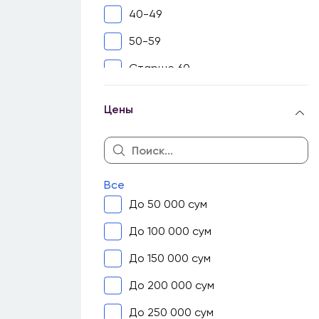
Хива
40-49
Ходжейли
50-59
Чимбай
Старше 60
Чирчик
Цены
Шахризабс
Все
До 50 000 сум
До 100 000 сум
До 150 000 сум
До 200 000 сум
До 250 000 сум