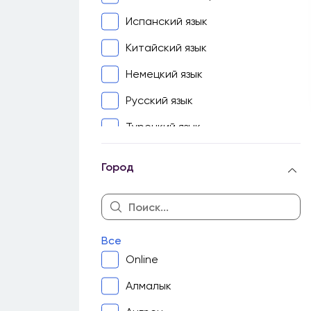
Испанский язык
Китайский язык
Немецкий язык
Русский язык
Турецкий язык
Узбекский язык
Город
Французский язык
Биология
География
Все
Геометрия
Online
Информатика
Алмалык