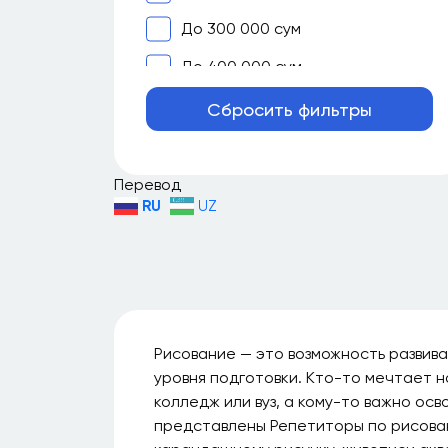
До 300 000 сум
До 400 000 сум
До 500 000 сум
Сбросить фильтры
До 700 000 сум
До 1 000 000 сум
Перевод
RU
UZ
До 1 500 000 сум
До 2 000 000 сум
Больше 2 000 000 сум
Рисование — это возможность развив
уровня подготовки. Кто-то мечтает н
колледж или вуз, а кому-то важно ос
представлены Репетиторы по рисован