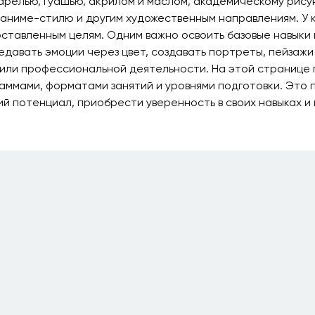
релью, гуашью, акрилом и маслом, академическому рисунк
аниме-стилю и другим художественным направлениям. У к
ставленным целям. Одним важно освоить базовые навыки
редавать эмоции через цвет, создавать портреты, пейзаж
 или профессиональной деятельности. На этой странице
аммами, форматами занятий и уровнями подготовки. Это 
й потенциал, приобрести уверенность в своих навыках и