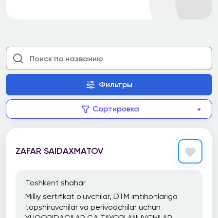
Фильтры
Сортировка
ZAFAR SAIDAXMATOV
Toshkent shahar
Milliy sertifikat oluvchilar, DTM imtihonlariga
topshiruvchilar va perivodchilar uchun
YUQORIDAGILAR GA TAYORLANUVCHILAR