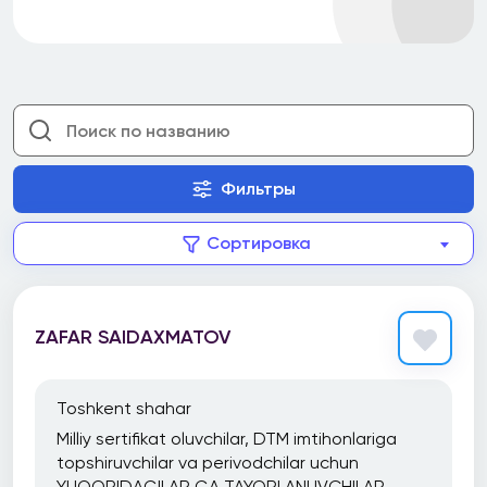
Фильтры
Сортировка
ZAFAR SAIDAXMATOV
Toshkent shahar
Milliy sertifikat oluvchilar, DTM imtihonlariga
topshiruvchilar va perivodchilar uchun
YUQORIDAGILAR GA TAYORLANUVCHILAR