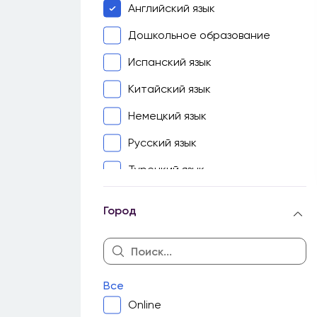
Английский язык
Дошкольное образование
Испанский язык
Китайский язык
Немецкий язык
Русский язык
Турецкий язык
Узбекский язык
Город
Французский язык
Биология
География
Все
Геометрия
Online