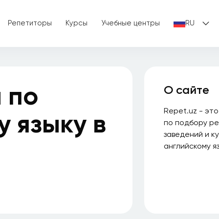
Репетиторы
Курсы
Учебные центры
RU
 по
О сайте
Repet.uz - эт
у языку в
по подбору ре
заведений и к
английскому яз