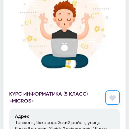
КУРС ИНФОРМАТИКА (5 КЛАСС)
«MICROS»
Адрес
Ташкент, Яккасарайский район, улица
Кичик Бешагач (Kichik Beshyog‘och / Кичик